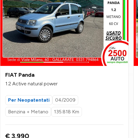
FIAT Panda
1.2 Active natural power
Per Neopatentati
04/2009
Benzina + Metano
135.818 Km
€ 3.990