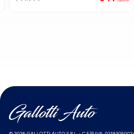
© 2026 GALLOTTI AUTO S.R.L.
-
C.F/P.IVA: 0219305002