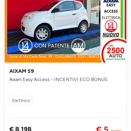
AIXAM S9
Aixam Easy Access - INCENTIVI ECO BONUS
Elettrico
€ 5
€ 8.198
/giorno