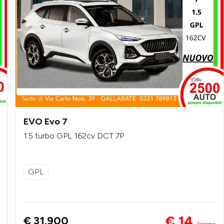
EVO Evo 7
1.5 turbo GPL 162cv DCT 7P
GPL
€ 14
€ 31.900
/giorno