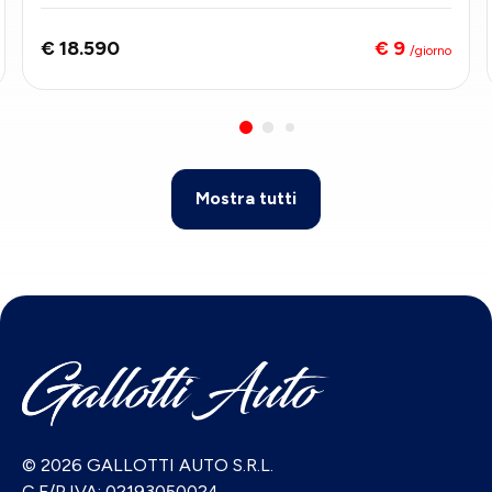
IAMENTO
€ 9
€ 18.590
/giorno
Mostra tutti
© 2026 GALLOTTI AUTO S.R.L.
C.F/P.IVA: 02193050024