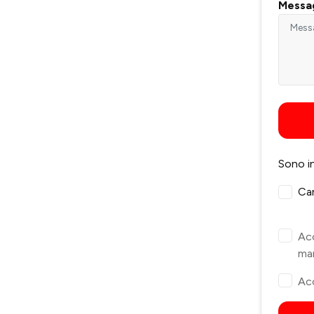
Messa
Sono i
Ca
Acc
mar
Acc