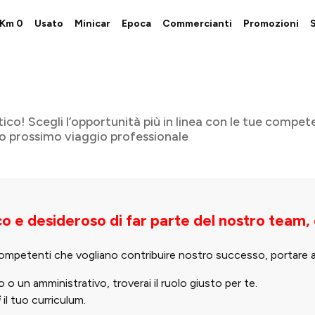
i Km 0
Usato
Minicar
Epoca
Commercianti
Promozioni
S
co! Scegli l’opportunità più in linea con le tue competenz
tuo prossimo viaggio professionale
co e desideroso di far parte del nostro team,
ompetenti che vogliano contribuire nostro successo, portare avan
o un amministrativo, troverai il ruolo giusto per te.
i
il tuo curriculum.