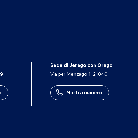
Sede di Jerago con Orago
29
Via per Menzago 1, 21040
o
Mostra numero