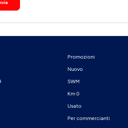
nvia
Promozioni
Nuovo
SWM
4
Km 0
Usato
Per commercianti