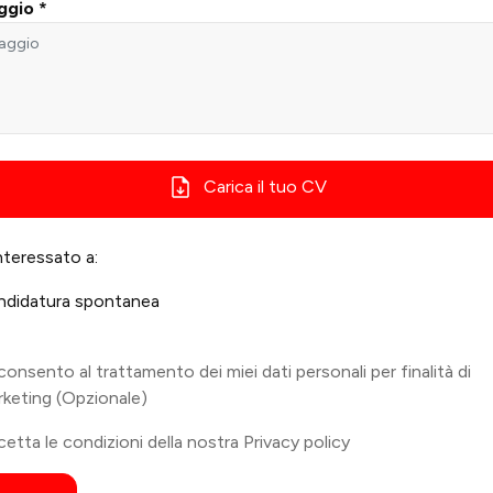
ggio *
Carica il tuo CV
nteressato a:
ndidatura spontanea
onsento al trattamento dei miei dati personali per finalità di
keting (Opzionale)
etta le condizioni della nostra
Privacy policy