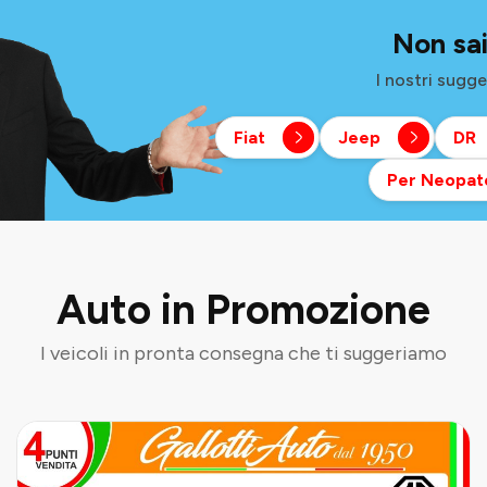
Non sai
I nostri sugge
Fiat
Jeep
DR
Per Neopat
Auto in Promozione
I veicoli in pronta consegna che ti suggeriamo