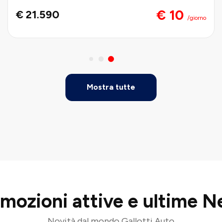
€ 10
€ 21.590
/giorno
Mostra tutte
mozioni attive e ultime 
Novità dal mondo Gallotti Auto