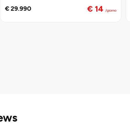
€ 14
€ 29.990
/giorno
News