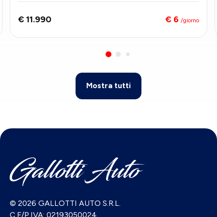
€ 6
€ 11.990
/giorno
Mostra tutti
© 2026 GALLOTTI AUTO S.R.L.
C.F/P.IVA: 02193050024