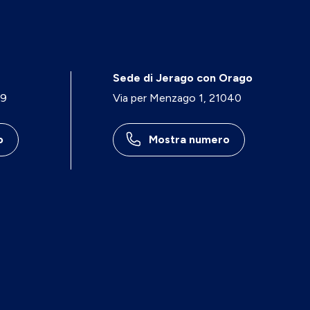
Sede di Jerago con Orago
29
Via per Menzago 1, 21040
o
Mostra numero