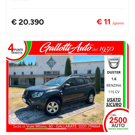
€ 11
€ 20.390
/giorno