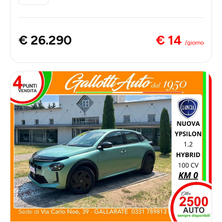
€ 14
€ 26.290
/giorno