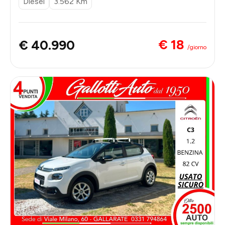
Diesel
3.562 Km
€ 18
€ 40.990
/giorno