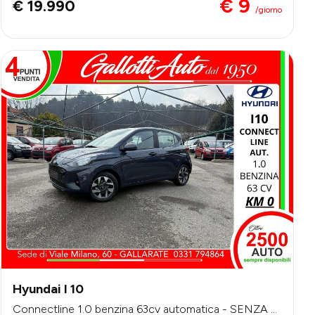
€ 9
€ 19.990
/giorno
Hyundai I 10
Connectline 1.0 benzina 63cv automatica - SENZA VI