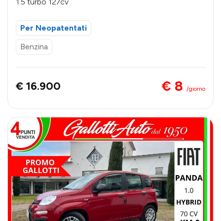
1.5 turbo 127cv
Per Neopatentati
Benzina
€ 8
€ 16.900
/giorno