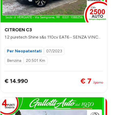
CITROEN C3
1.2 puretech Shine s&s 110cv EAT6 - SENZA VINCO
LI DI FINANZIAMENTO
Per Neopatentati
07/2023
Benzina
20.501 Km
€ 7
€ 14.990
/giorno