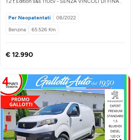
1.2 t Edition s&s 110cv - SENZA VINCOLI DI FINAN
ZIAMENTO
Per Neopatentati
08/2022
Benzina
65.526 Km
€ 12.990