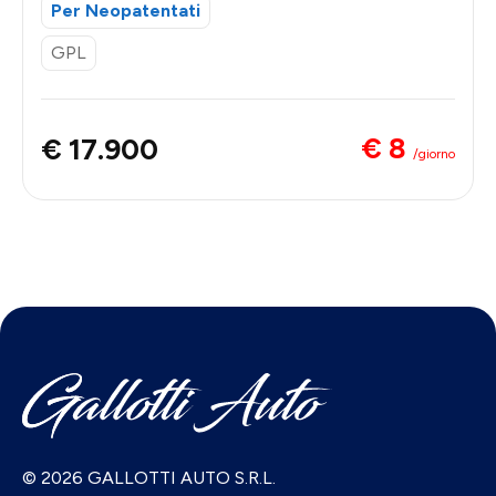
Per Neopatentati
GPL
€ 8
€ 17.900
/giorno
© 2026 GALLOTTI AUTO S.R.L.