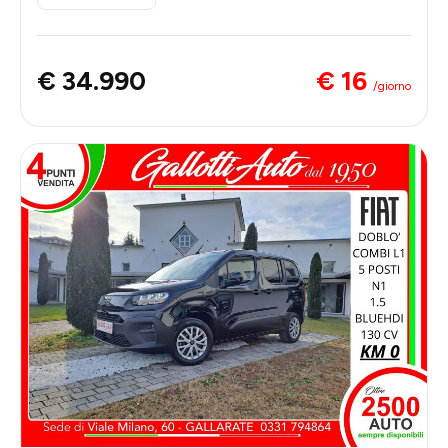
€ 16
€ 34.990
/giorno