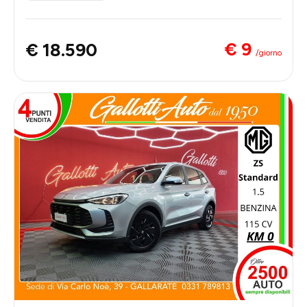
€ 9
€ 18.590
/giorno