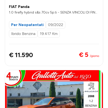
FIAT Panda
1.0 firefly hybrid s&s 70cv 5p.ti - SENZA VINCOLI DI FINA
NZIAMENTO
Per Neopatentati
09/2022
Ibrido Benzina
19.417 Km
€ 5
€ 11.590
/giorno