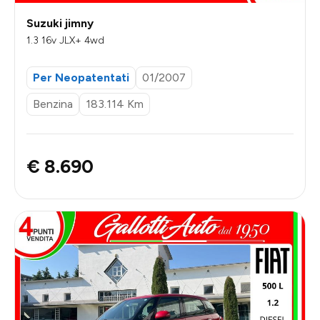
Suzuki jimny
1.3 16v JLX+ 4wd
Per Neopatentati
01/2007
Benzina
183.114 Km
€ 8.690