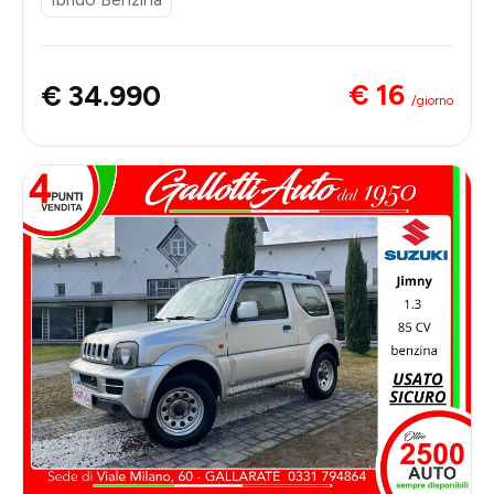
€ 16
€ 34.990
/giorno