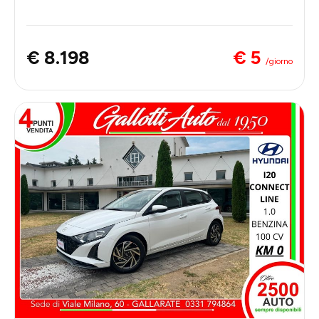
€ 5
€ 8.198
/giorno