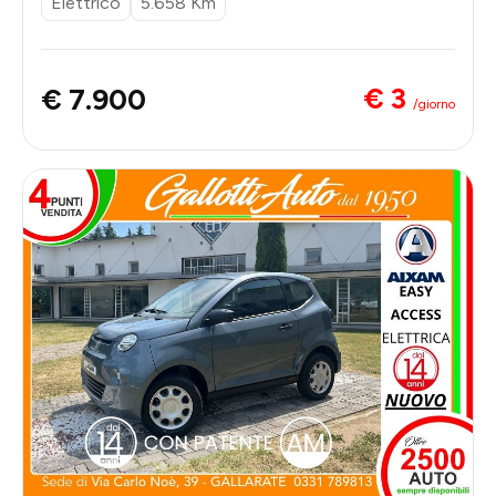
Elettrico
5.658 Km
€ 3
€ 7.900
/giorno