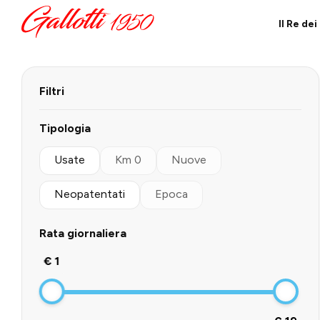
Il Re de
Filtri
Tipologia
Usate
Km 0
Nuove
Neopatentati
Epoca
Rata giornaliera
€ 1