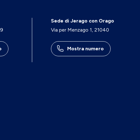
Sede di Jerago con Orago
29
Via per Menzago 1, 21040
o
Mostra numero