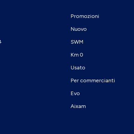
Promozioni
Nuovo
SWM
4
Km 0
Usato
Per commercianti
Evo
Aixam