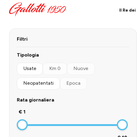
Il Re de
Filtri
Tipologia
Usate
Km 0
Nuove
Neopatentati
Epoca
Rata giornaliera
€ 1