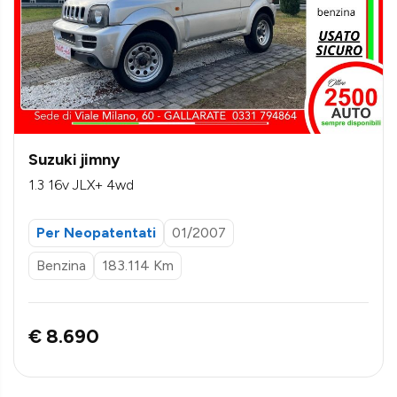
Suzuki jimny
1.3 16v JLX+ 4wd
Per Neopatentati
01/2007
Benzina
183.114 Km
€ 8.690