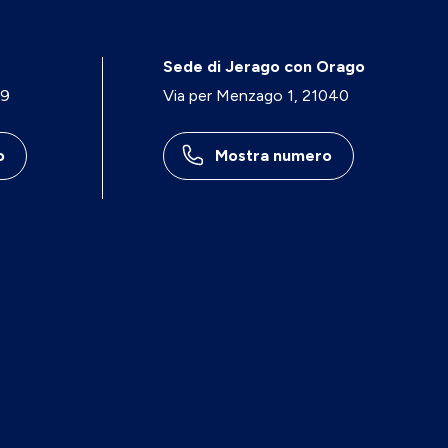
Sede di Jerago con Orago
29
Via per Menzago 1, 21040
o
Mostra numero