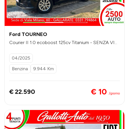
Ford TOURNEO
Courier II 1.0 ecoboost 125cv Titanium - SENZA VIN
COLI DI FINANZIAMENTO
04/2025
Benzina
9.944 Km
€ 10
€ 22.590
/giorno