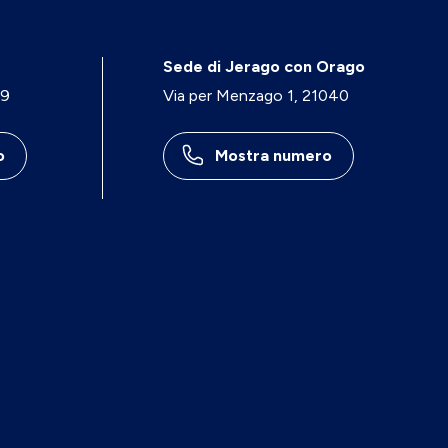
Sede di Jerago con Orago
29
Via per Menzago 1, 21040
o
Mostra numero