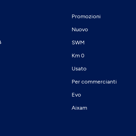
Promozioni
Nuovo
SWM
4
Km 0
Usato
Per commercianti
Evo
Aixam