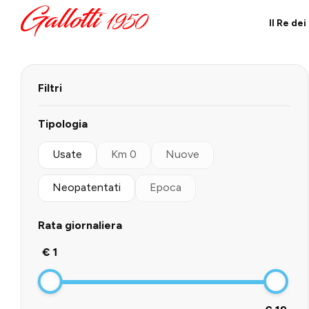
Il Re de
Filtri
Tipologia
Usate
Km 0
Nuove
Neopatentati
Epoca
Rata giornaliera
€ 1