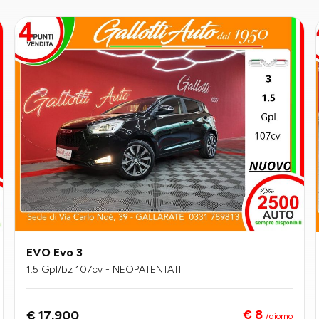
EVO Evo 3
1.5 Gpl/bz 107cv - NEOPATENTATI
€ 8
€ 17.900
/giorno