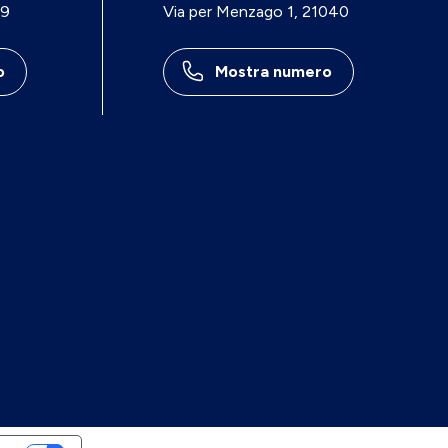
29
Via per Menzago 1, 21040
o
Mostra numero