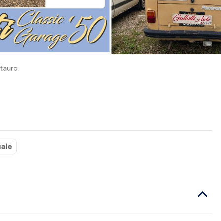
stauro
ale