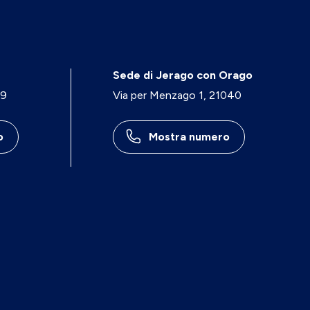
Sede di Jerago con Orago
29
Via per Menzago 1, 21040
o
Mostra numero