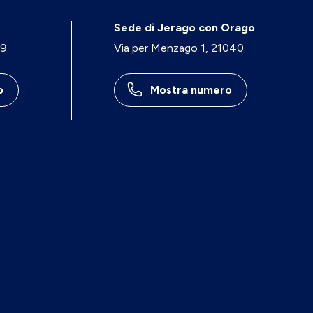
Sede di Jerago con Orago
29
Via per Menzago 1, 21040
o
Mostra numero