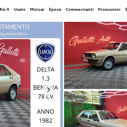
i Km 0
Usato
Minicar
Epoca
Commercianti
Promozioni
S