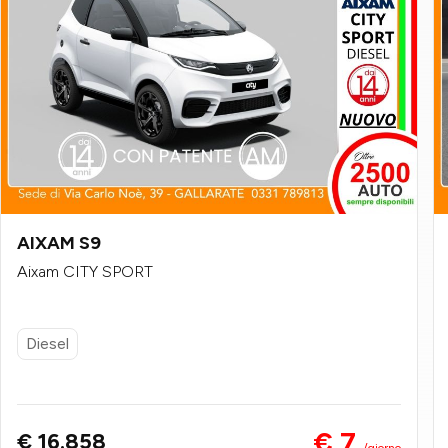
AIXAM S9
Aixam CITY SPORT
Diesel
€ 7
€ 16.858
/giorno