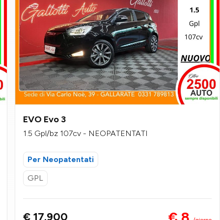
EVO Evo 3
1.5 Gpl/bz 107cv - NEOPATENTATI
Per Neopatentati
GPL
€ 8
€ 17.900
/giorno