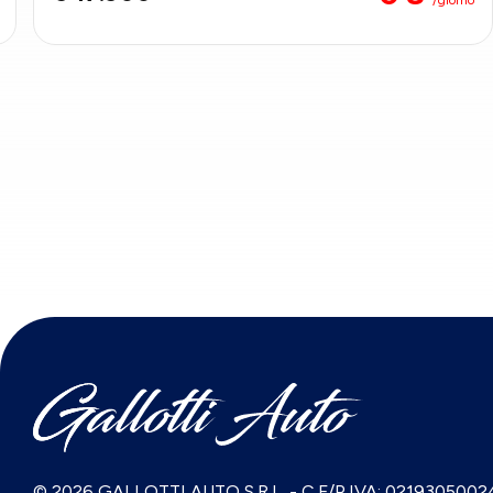
© 2026 GALLOTTI AUTO S.R.L.
-
C.F/P.IVA: 0219305002