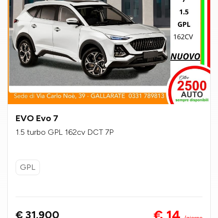
EVO Evo 7
1.5 turbo GPL 162cv DCT 7P
GPL
€ 14
€ 31.900
/giorno