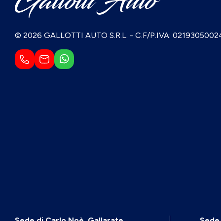
© 2026 GALLOTTI AUTO S.R.L.
-
C.F/P.IVA: 0219305002
Sede di Carlo Noè, Gallarate
Sede 