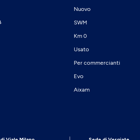
Nuovo
SWM
4
Km 0
Usato
Per commercianti
Evo
Aixam
di Viale Milano,
Sede di Vergiate