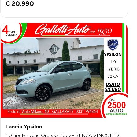
€ 20.990
Lancia Ypsilon
1.0 firefly hybrid Oro s&s 70cv - SENZA VINCOLI DI