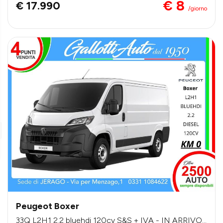
€ 8
€ 17.990
/giorno
Peugeot Boxer
33Q L2H1 2.2 bluehdi 120cv S&S + IVA - IN ARRIVO