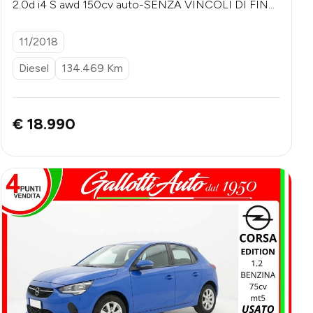
2.0d i4 S awd 150cv auto-SENZA VINCOLI DI FINA
NZIAMENTO-2 anni digaranzia-catena nuova
11/2018
Diesel
134.469 Km
€ 18.990