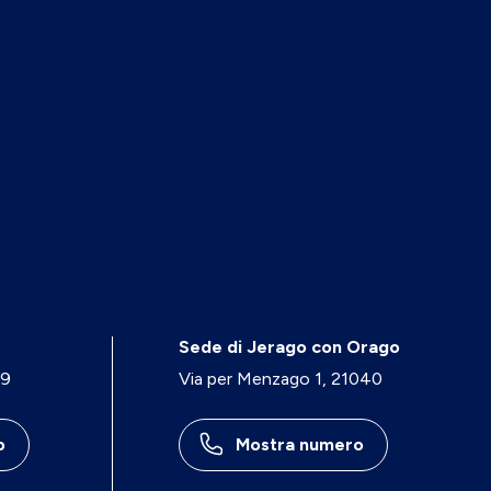
Sede di Jerago con Orago
29
Via per Menzago 1, 21040
o
Mostra numero