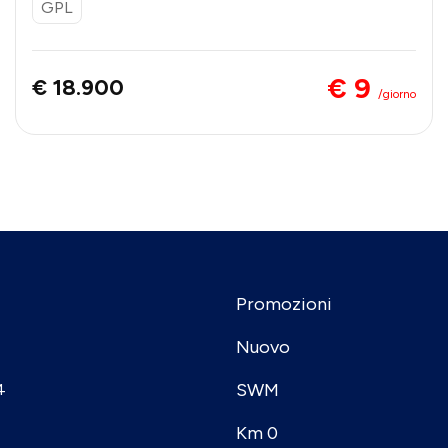
GPL
€ 9
€ 18.900
/giorno
Promozioni
Nuovo
SWM
4
Km 0