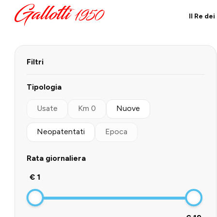
Il Re de
Filtri
Tipologia
Usate
Km 0
Nuove
Neopatentati
Epoca
Rata giornaliera
€ 1