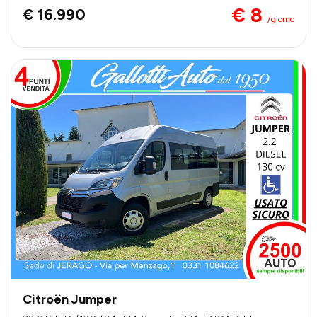
€ 8
€ 16.990
/giorno
Citroën Jumper