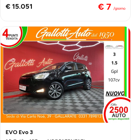
€ 7
€ 15.051
/giorno
EVO Evo 3