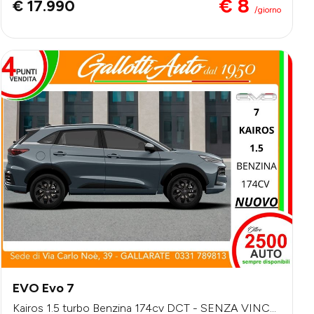
€ 8
€ 17.990
/giorno
EVO Evo 7
Kairos 1.5 turbo Benzina 174cv DCT - SENZA VINCO