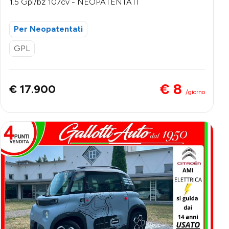
1.5 Gpl/bz 107cv - NEOPATENTATI
Per Neopatentati
GPL
€ 8
€ 17.900
/giorno