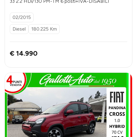
33 2.2 HDi/130 PM-TM 6 posti+IVA-DISABILI
02/2015
Diesel
180.225 Km
€ 14.990