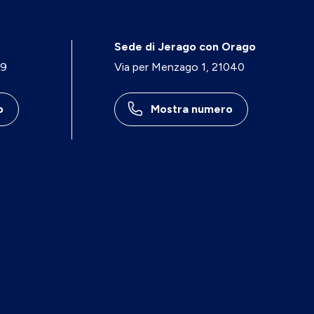
Sede di Jerago con Orago
29
Via per Menzago 1, 21040
o
Mostra numero