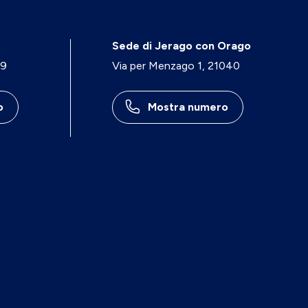
Sede di Jerago con Orago
29
Via per Menzago 1, 21040
o
Mostra numero