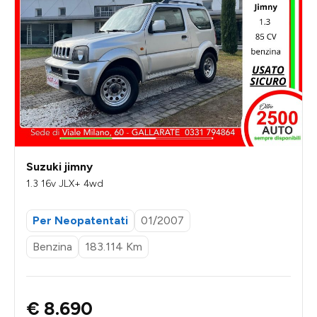
Suzuki jimny
1.3 16v JLX+ 4wd
Per Neopatentati
01/2007
Benzina
183.114 Km
€ 8.690