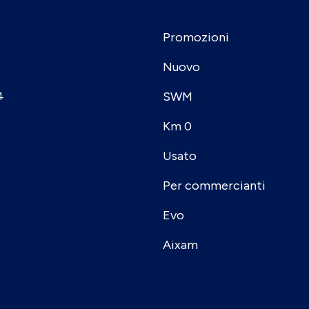
Promozioni
Nuovo
SWM
4
Km 0
Usato
Per commercianti
Evo
Aixam