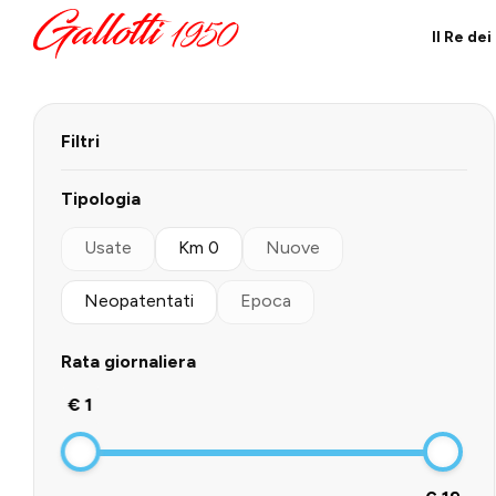
Il Re de
Filtri
Tipologia
Usate
Km 0
Nuove
Neopatentati
Epoca
Rata giornaliera
€ 1