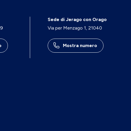
Sede di Jerago con Orago
29
Via per Menzago 1, 21040
o
Mostra numero