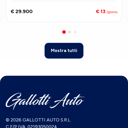
€ 13
€ 29.900
/giorno
Mostra tutti
© 2026 GALLOTTI AUTO S.R.L.
C.F/P.IVA: 02193050024