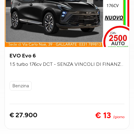
EVO Evo 6
1.5 turbo 176cv DCT - SENZA VINCOLI DI FINANZI
AMENTO
Benzina
€ 13
€ 27.900
/giorno