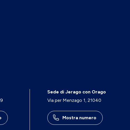
Sede di Jerago con Orago
29
Via per Menzago 1, 21040
o
Mostra numero