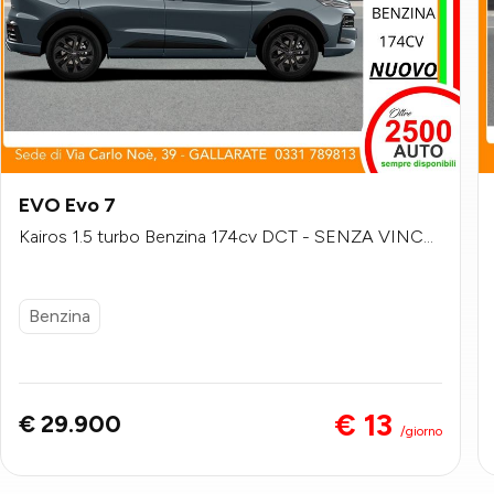
EVO Evo 7
Kairos 1.5 turbo Benzina 174cv DCT - SENZA VINCO
LI DI FINANZIAMENTO
Benzina
€ 13
€ 29.900
/giorno