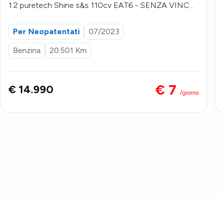
1.2 puretech Shine s&s 110cv EAT6 - SENZA VINCO
LI DI FINANZIAMENTO
Per Neopatentati
07/2023
Benzina
20.501 Km
€ 7
€ 14.990
/giorno