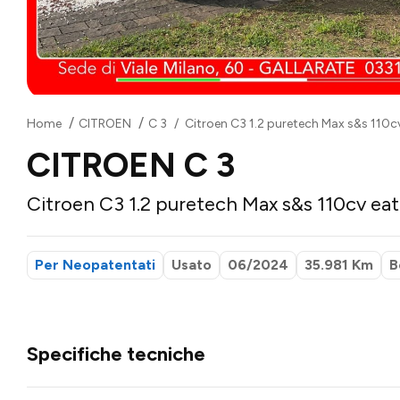
Home
CITROEN
C 3
Citroen C3 1.2 puretech Max s&s 110c
CITROEN C 3
Citroen C3 1.2 puretech Max s&s 110cv ea
Per Neopatentati
Usato
06/2024
35.981 Km
B
Specifiche tecniche