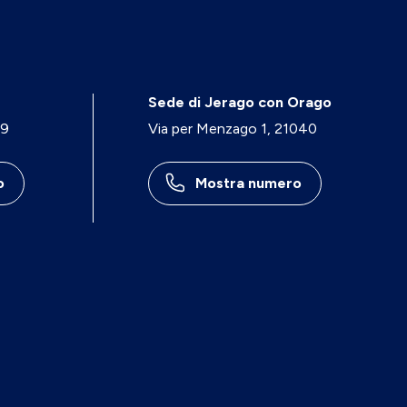
Sede di Jerago con Orago
29
Via per Menzago 1, 21040
o
Mostra numero