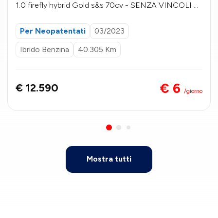
1.0 firefly hybrid Gold s&s 70cv - SENZA VINCOLI DI
FINANZIAMENTO
Per Neopatentati
03/2023
Ibrido Benzina
40.305 Km
€ 6
€ 12.590
/giorno
Mostra tutti