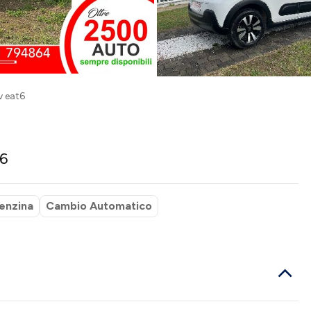
v eat6
t6
enzina
Cambio Automatico