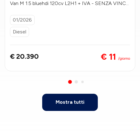
Van M 1.5 bluehdi 120cv L2H1 + IVA - SENZA VINCO
LO DI FINANZIAMENTO
01/2026
Diesel
€ 11
€ 20.390
/giorno
Mostra tutti