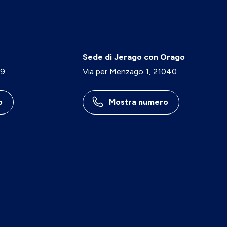
Sede di Jerago con Orago
29
Via per Menzago 1, 21040
o
Mostra numero