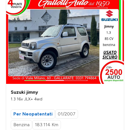
Suzuki jimny
1.3 16v JLX+ 4wd
Per Neopatentati
01/2007
Benzina
183.114 Km