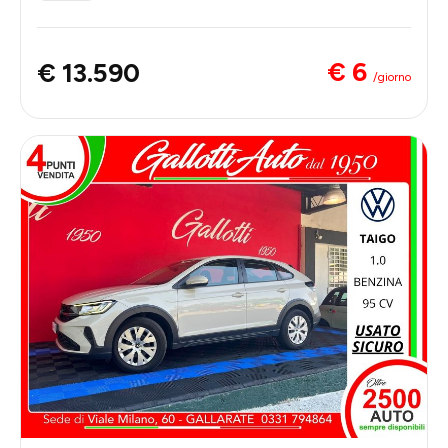
€ 6
€ 13.590
/giorno