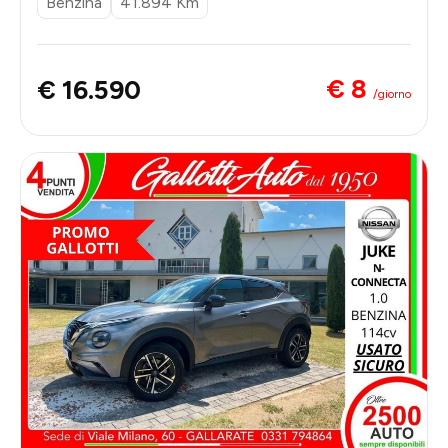
Benzina
41.894 Km
€ 8
€ 16.590
/giorno