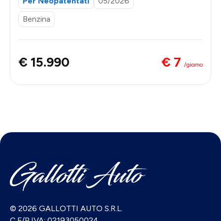
Per Neopatentati
05/2026
Benzina
€ 7
€ 15.990
/giorno
© 2026 GALLOTTI AUTO S.R.L.
C.F/P.IVA: 02193050024