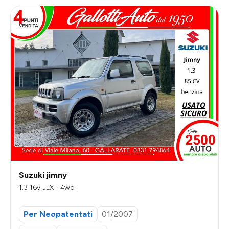
Suzuki jimny
1.3 16v JLX+ 4wd
Per Neopatentati
01/2007