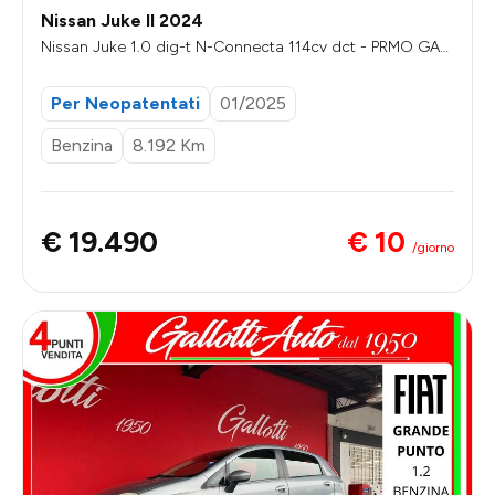
Nissan Juke II 2024
Nissan Juke 1.0 dig-t N-Connecta 114cv dct - PRMO GAL
LOTTI
Per Neopatentati
01/2025
Benzina
8.192 Km
€ 10
€ 19.490
/giorno