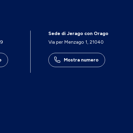
Sede di Jerago con Orago
29
Via per Menzago 1, 21040
o
Mostra numero