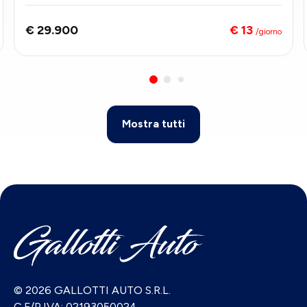
€ 13
€ 29.900
/giorno
Mostra tutti
© 2026 GALLOTTI AUTO S.R.L.
C.F/P.IVA: 02193050024