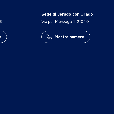
Sede di Jerago con Orago
29
Via per Menzago 1, 21040
o
Mostra numero